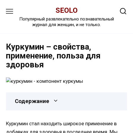
Перейти
SEOLO
к
содержанию
Популярный развлекательно познавательный
журнал для женщин, и не только.
Куркумин – свойства,
применение, польза для
здоровья
Содержание
К
уркумин стал находить широкое применение в
добавках для здоровья в последнее время. Мы