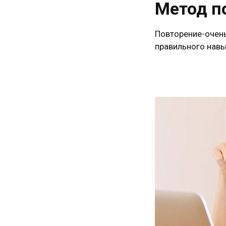
Метод п
Повторение-очен
правильного навы