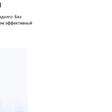
я
долго. Без
рем эффективный