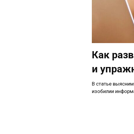
Как раз
и упраж
В статье выясним
изобилии информа
Навигация
по