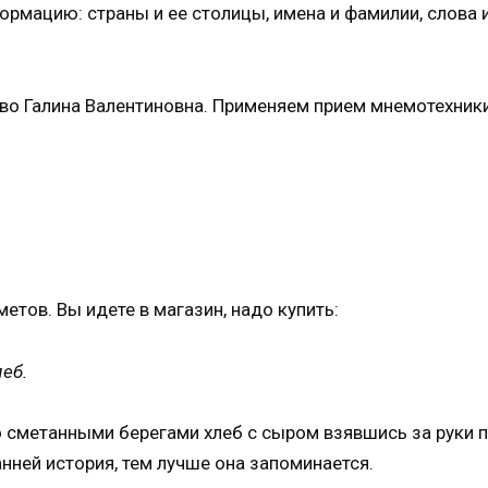
рмацию: страны и ее столицы, имена и фамилии, слова 
тво Галина Валентиновна. Применяем прием мнемотехники
тов. Вы идете в магазин, надо купить:
леб.
сметанными берегами хлеб с сыром взявшись за руки пры
анней история, тем лучше она запоминается.