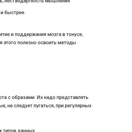
ть, нестандартность мышления.
и быстрее.
тие и поддержания мозга в тонусе,
ля этого полезно освоить методы
та с образами. Их надо представлять
е, не следует пугаться, при регулярных
 типов данных.