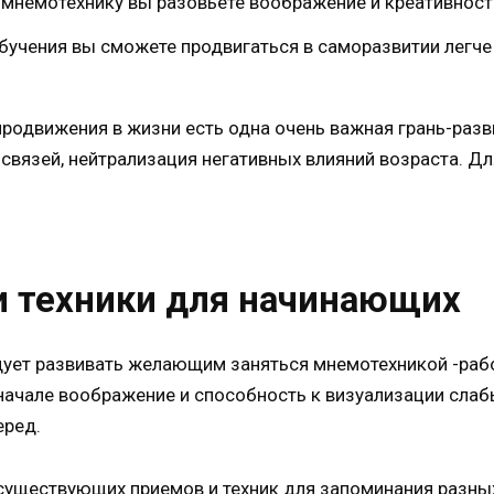
я мнемотехнику вы разовьете воображение и креативнос
бучения вы сможете продвигаться в саморазвитии легче 
одвижения в жизни есть одна очень важная грань-разви
связей, нейтрализация негативных влияний возраста. Д
и техники для начинающих
ует развивать желающим заняться мнемотехникой -рабо
в начале воображение и способность к визуализации слабы
еред.
уществующих приемов и техник для запоминания разных