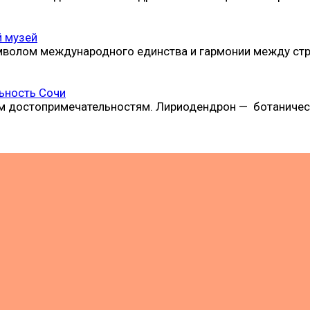
й музей
имволом международного единства и гармонии между ст
ьность Сочи
м достопримечательностям. Лириодендрон — ботаничес