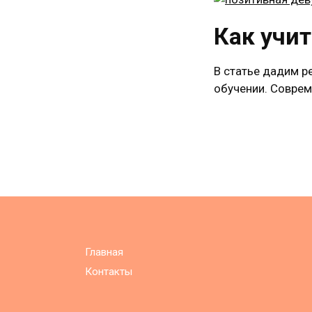
Как учи
В статье дадим р
обучении. Соврем
Навигация
по
записям
Главная
Контакты