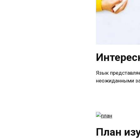
Интерес
Язык представля
неожиданными за
План изу