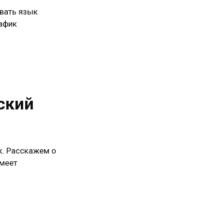
ивать язык
рафик
ский
к. Расскажем о
имеет