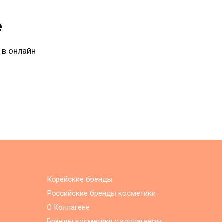
е
 в онлайн
Корейские бренды
Российские бренды косметики
О Коллагене
Бренды косметики с коллагеном