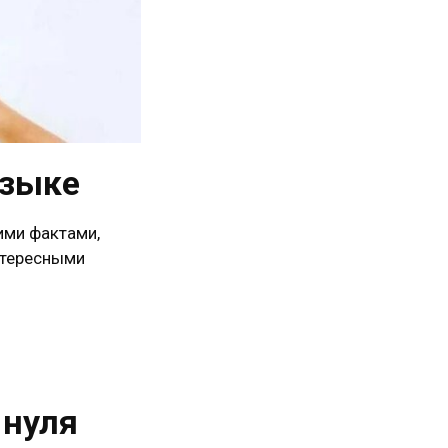
языке
ими фактами,
нтересными
 нуля